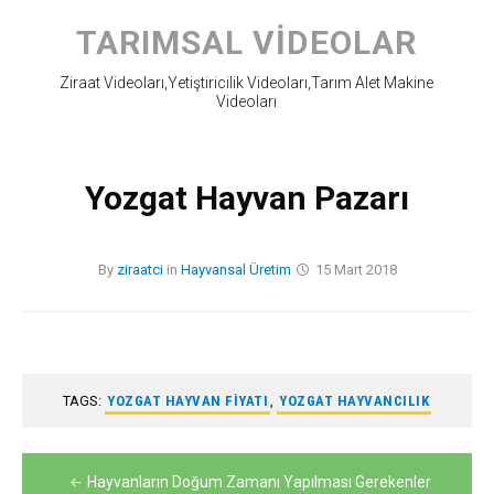
Skip
to
TARIMSAL VIDEOLAR
content
Ziraat Videoları,Yetiştiricilik Videoları,Tarım Alet Makine
Videoları
Yozgat Hayvan Pazarı
By
ziraatci
in
Hayvansal Üretim
15 Mart 2018
TAGS:
YOZGAT HAYVAN FIYATI
,
YOZGAT HAYVANCILIK
Yazı
Hayvanların Doğum Zamanı Yapılması Gerekenler