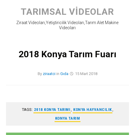
Skip
to
TARIMSAL VIDEOLAR
content
Ziraat Videoları,Yetiştiricilik Videoları,Tarım Alet Makine
Videoları
2018 Konya Tarım Fuarı
By
ziraatci
in
Gıda
15 Mart 2018
TAGS:
2018 KONYA TARIMI
,
KONYA HAYVANCILIK
,
KONYA TARIM