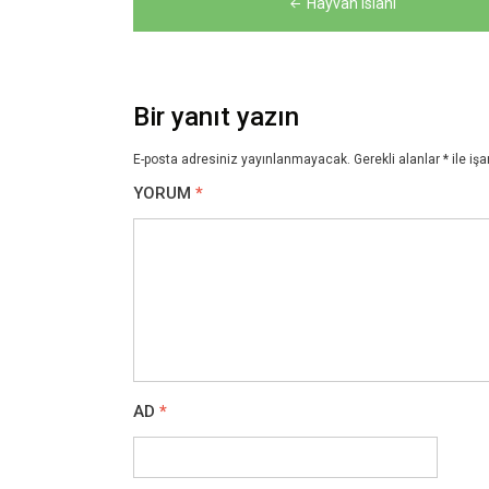
Hayvan Islahı
gezinmesi
Bir yanıt yazın
E-posta adresiniz yayınlanmayacak.
Gerekli alanlar
*
ile işa
YORUM
*
AD
*