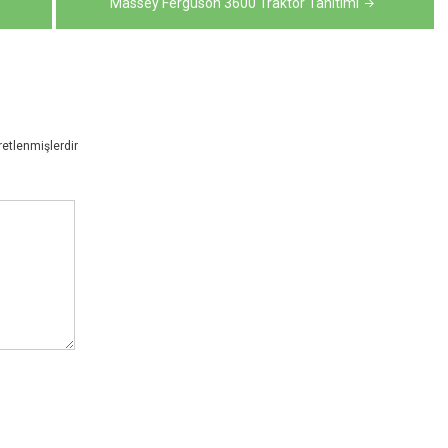
Massey Ferguson 3600 Traktör Tanıtımı
retlenmişlerdir