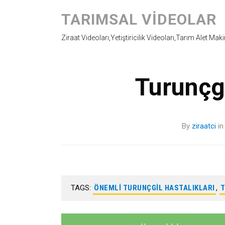
TARIMSAL VIDEOLAR
Ziraat Videoları,Yetiştiricilik Videoları,Tarım Alet Mak
Turunçgi
By
ziraatci
i
TAGS:
ÖNEMLI TURUNÇGIL HASTALIKLARI
,
T
Yazı