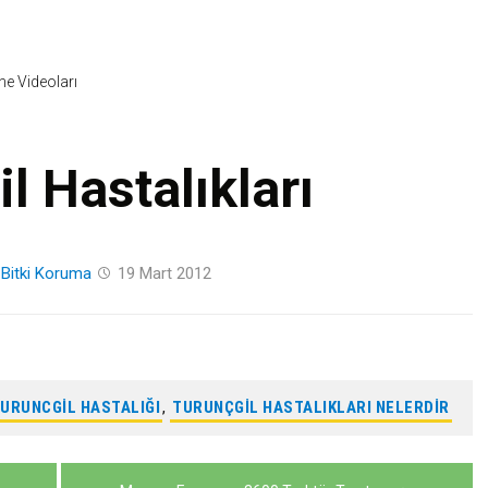
Skip
to
content
ine Videoları
l Hastalıkları
n
Bitki Koruma
19 Mart 2012
URUNCGIL HASTALIĞI
,
TURUNÇGIL HASTALIKLARI NELERDIR