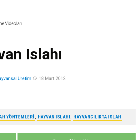
Skip
to
content
ine Videoları
an Islahı
yvansal Üretim
18 Mart 2012
LAH YÖNTEMLERI
,
HAYVAN ISLAHI
,
HAYVANCILIKTA ISLAH