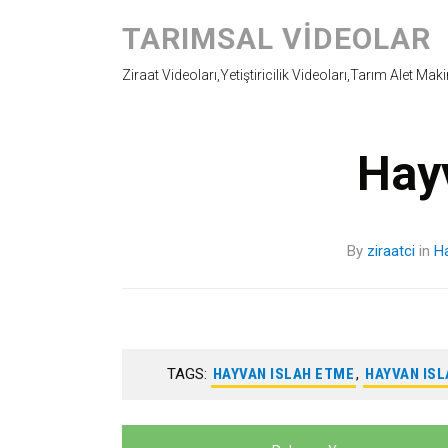
TARIMSAL VIDEOLAR
Ziraat Videoları,Yetiştiricilik Videoları,Tarım Alet Mak
Hayv
By
ziraatci
in
Ha
TAGS:
HAYVAN ISLAH ETME
,
HAYVAN IS
Yazı