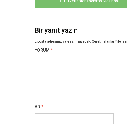
Pulverizatör İlaçlama Makinası
gezinmesi
Bir yanıt yazın
E-posta adresiniz yayınlanmayacak.
Gerekli alanlar
*
ile işa
YORUM
*
AD
*