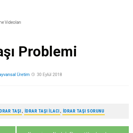
Skip
to
content
ine Videoları
aşı Problemi
ayvansal Üretim
30 Eylül 2018
IDRAR TAŞI
,
IDRAR TAŞI ILACI
,
IDRAR TAŞI SORUNU