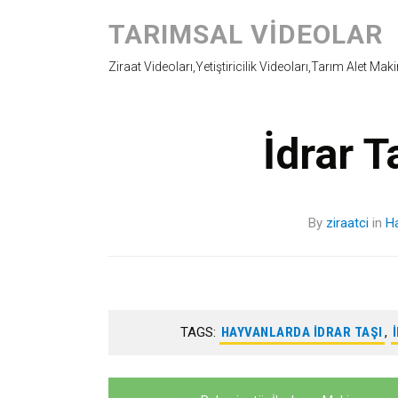
TARIMSAL VIDEOLAR
Ziraat Videoları,Yetiştiricilik Videoları,Tarım Alet Mak
İdrar T
By
ziraatci
in
H
TAGS:
HAYVANLARDA IDRAR TAŞI
,
Yazı