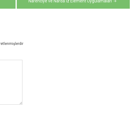
Narenciye ve Narda İz Element Uygulamaları
retlenmişlerdir