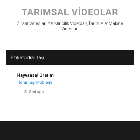
Skip
to
TARIMSAL VIDEOLAR
content
Ziraat Videoları,Yetiştiricilik Videoları,Tarım Alet Makine
Videoları
Etiket:
idrar taşı
Hayvansal Üretim
İdrar Taşı Problemi
8 yıl ago