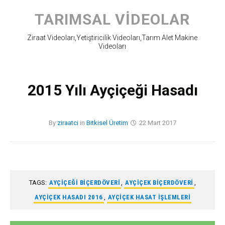
Skip
to
TARIMSAL VIDEOLAR
content
Ziraat Videoları,Yetiştiricilik Videoları,Tarım Alet Makine
Videoları
2015 Yılı Ayçiçeği Hasadı
By
ziraatci
in
Bitkisel Üretim
22 Mart 2017
TAGS:
AYÇIÇEĞI BIÇERDÖVERI
,
AYÇIÇEK BIÇERDÖVERI
,
AYÇIÇEK HASADI 2016
,
AYÇIÇEK HASAT IŞLEMLERI