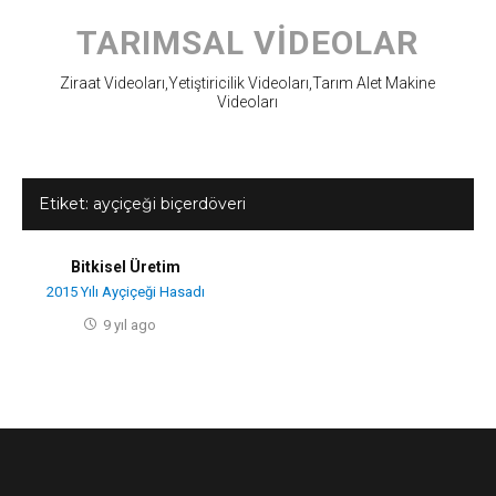
Skip
to
TARIMSAL VIDEOLAR
content
Ziraat Videoları,Yetiştiricilik Videoları,Tarım Alet Makine
Videoları
Etiket:
ayçiçeği biçerdöveri
Bitkisel Üretim
2015 Yılı Ayçiçeği Hasadı
9 yıl ago