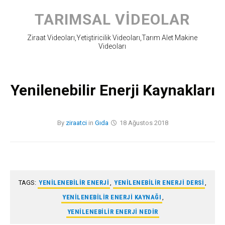
Skip
to
TARIMSAL VIDEOLAR
content
Ziraat Videoları,Yetiştiricilik Videoları,Tarım Alet Makine
Videoları
Yenilenebilir Enerji Kaynakları
By
ziraatci
in
Gıda
18 Ağustos 2018
TAGS:
YENILENEBILIR ENERJI
,
YENILENEBILIR ENERJI DERSI
,
YENILENEBILIR ENERJI KAYNAĞI
,
YENILENEBILIR ENERJI NEDIR