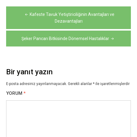
Yazı
Kafeste Tavuk Yetiştiriciliğinin Avantajları ve
gezinmesi
Dezavantajları
Şeker Pancarı Bitkisinde Dönemsel Hastalıklar
Bir yanıt yazın
E-posta adresiniz yayınlanmayacak.
Gerekli alanlar
*
ile işaretlenmişlerdir
YORUM
*