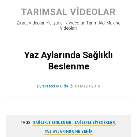
Skip
to
TARIMSAL VIDEOLAR
content
Ziraat Videoları,Yetiştiricilik Videoları,Tarım Alet Makine
Videoları
Yaz Aylarında Sağlıklı
Beslenme
By
ziraatci
in
Gıda
01 Mayıs 2018
TAGS:
SAĞLIKLI BESLENME
,
SAĞLIKLI YIYECEKLER
,
YAZ AYLARINDA NE YENIR