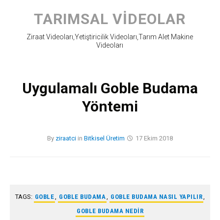
Skip
to
TARIMSAL VIDEOLAR
content
Ziraat Videoları,Yetiştiricilik Videoları,Tarım Alet Makine
Videoları
Uygulamalı Goble Budama
Yöntemi
By
ziraatci
in
Bitkisel Üretim
17 Ekim 2018
TAGS:
GOBLE
,
GOBLE BUDAMA
,
GOBLE BUDAMA NASIL YAPILIR
,
GOBLE BUDAMA NEDIR