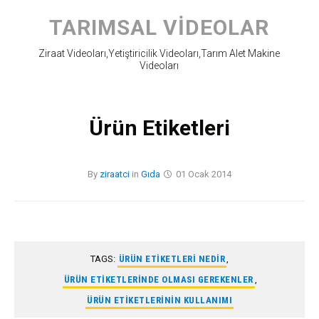
Skip
to
TARIMSAL VIDEOLAR
content
Ziraat Videoları,Yetiştiricilik Videoları,Tarım Alet Makine
Videoları
Ürün Etiketleri
By
ziraatci
in
Gıda
01 Ocak 2014
TAGS:
ÜRÜN ETIKETLERI NEDIR
,
ÜRÜN ETIKETLERINDE OLMASI GEREKENLER
,
ÜRÜN ETIKETLERININ KULLANIMI