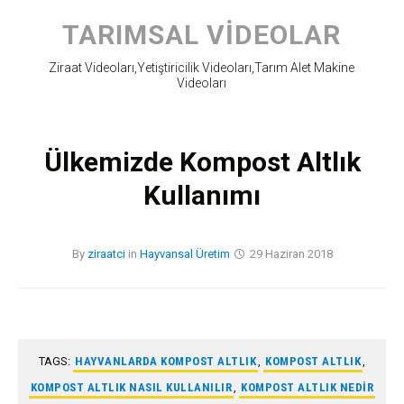
Skip
to
TARIMSAL VIDEOLAR
content
Ziraat Videoları,Yetiştiricilik Videoları,Tarım Alet Makine
Videoları
Ülkemizde Kompost Altlık
Kullanımı
By
ziraatci
in
Hayvansal Üretim
29 Haziran 2018
TAGS:
HAYVANLARDA KOMPOST ALTLIK
,
KOMPOST ALTLIK
,
KOMPOST ALTLIK NASIL KULLANILIR
,
KOMPOST ALTLIK NEDIR