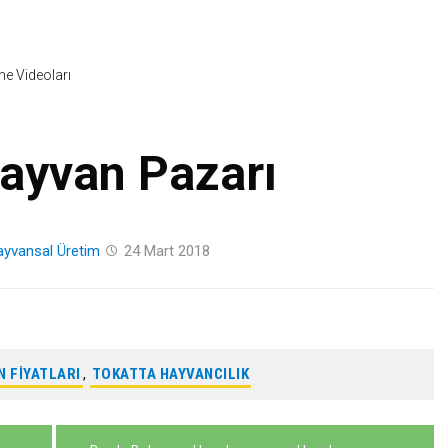
Skip
to
content
ine Videoları
ayvan Pazarı
yvansal Üretim
24 Mart 2018
 FIYATLARI
,
TOKATTA HAYVANCILIK