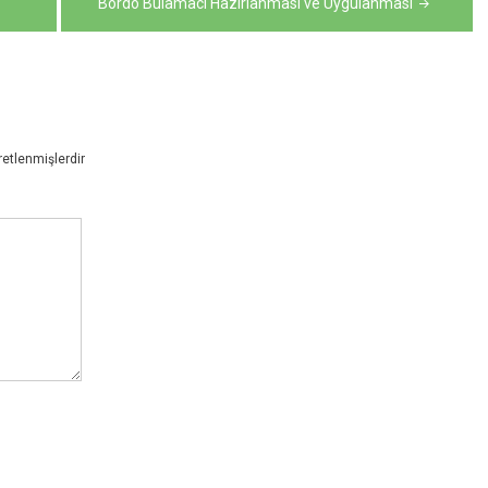
Bordo Bulamacı Hazırlanması ve Uygulanması
retlenmişlerdir