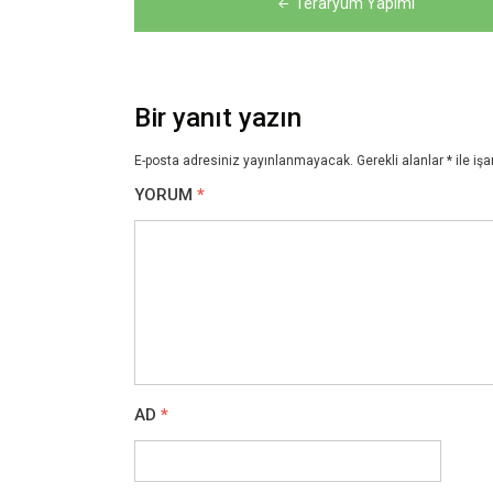
Teraryum Yapımı
gezinmesi
Bir yanıt yazın
E-posta adresiniz yayınlanmayacak.
Gerekli alanlar
*
ile işa
YORUM
*
AD
*