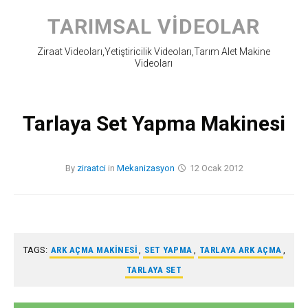
Skip
to
TARIMSAL VIDEOLAR
content
Ziraat Videoları,Yetiştiricilik Videoları,Tarım Alet Makine
Videoları
Tarlaya Set Yapma Makinesi
By
ziraatci
in
Mekanizasyon
12 Ocak 2012
TAGS:
ARK AÇMA MAKINESI
,
SET YAPMA
,
TARLAYA ARK AÇMA
,
TARLAYA SET