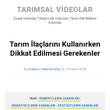
Skip
to
TARIMSAL VIDEOLAR
content
Ziraat Videoları,Yetiştiricilik Videoları,Tarım Alet Makine
Videoları
Tarım İlaçlarını Kullanırken
Dikkat Edilmesi Gerekenler
By
ziraatci
in
Bitki Koruma
29 Kasım 2018
TAGS:
HERBISITLERIN ZARARLARI
,
INSEKTISITLERIN ZARARLARI
,
PESTISITLERIN ZARARLARI