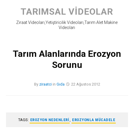
Skip
to
TARIMSAL VIDEOLAR
content
Ziraat Videoları,Yetiştiricilik Videoları,Tarım Alet Makine
Videoları
Tarım Alanlarında Erozyon
Sorunu
By
ziraatci
in
Gıda
22 Ağustos 2012
TAGS:
EROZYON NEDENLERI
,
EROZYONLA MÜCADELE