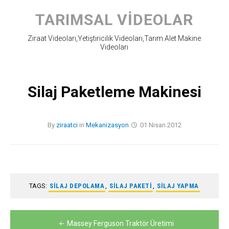
Skip
to
TARIMSAL VIDEOLAR
content
Ziraat Videoları,Yetiştiricilik Videoları,Tarım Alet Makine
Videoları
Silaj Paketleme Makinesi
By
ziraatci
in
Mekanizasyon
01 Nisan 2012
TAGS:
SILAJ DEPOLAMA
,
SILAJ PAKETI
,
SILAJ YAPMA
Yazı
Massey Ferguson Traktör Üretimi