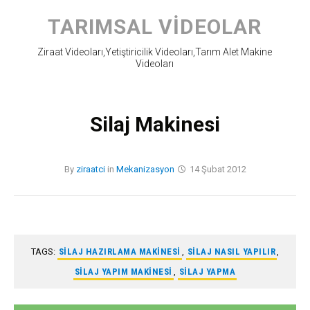
Skip
to
TARIMSAL VIDEOLAR
content
Ziraat Videoları,Yetiştiricilik Videoları,Tarım Alet Makine
Videoları
Silaj Makinesi
By
ziraatci
in
Mekanizasyon
14 Şubat 2012
TAGS:
SILAJ HAZIRLAMA MAKINESI
,
SILAJ NASIL YAPILIR
,
SILAJ YAPIM MAKINESI
,
SILAJ YAPMA