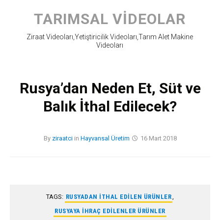
Skip
to
TARIMSAL VIDEOLAR
content
Ziraat Videoları,Yetiştiricilik Videoları,Tarım Alet Makine
Videoları
Rusya’dan Neden Et, Süt ve
Balık İthal Edilecek?
By
ziraatci
in
Hayvansal Üretim
16 Mart 2018
TAGS:
RUSYADAN ITHAL EDILEN ÜRÜNLER
,
RUSYAYA IHRAÇ EDILENLER ÜRÜNLER