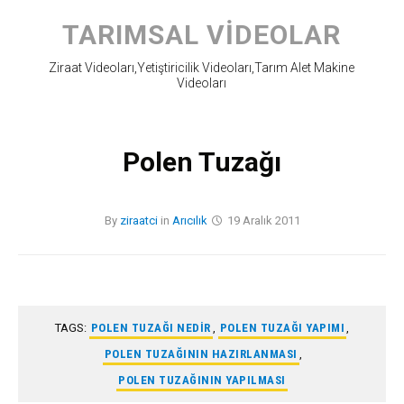
Skip
to
TARIMSAL VIDEOLAR
content
Ziraat Videoları,Yetiştiricilik Videoları,Tarım Alet Makine
Videoları
Polen Tuzağı
By
ziraatci
in
Arıcılık
19 Aralık 2011
TAGS:
POLEN TUZAĞI NEDIR
,
POLEN TUZAĞI YAPIMI
,
POLEN TUZAĞININ HAZIRLANMASI
,
POLEN TUZAĞININ YAPILMASI