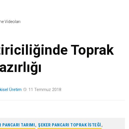
Skip
to
content
ine Videoları
iriciliğinde Toprak
azırlığı
tkisel Üretim
11 Temmuz 2018
R PANCARI TARIMI
,
ŞEKER PANCARI TOPRAK ISTEĞI
,