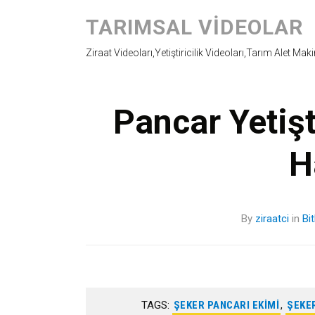
TARIMSAL VIDEOLAR
Ziraat Videoları,Yetiştiricilik Videoları,Tarım Alet Mak
Pancar Yetişt
H
By
ziraatci
in
Bi
TAGS:
ŞEKER PANCARI EKIMI
,
ŞEKE