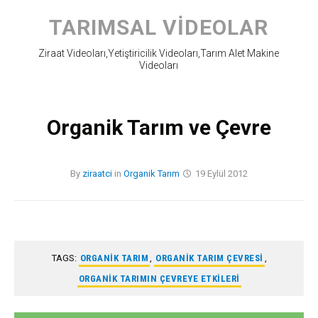
Skip
to
TARIMSAL VIDEOLAR
content
Ziraat Videoları,Yetiştiricilik Videoları,Tarım Alet Makine
Videoları
Organik Tarım ve Çevre
By
ziraatci
in
Organik Tarım
19 Eylül 2012
TAGS:
ORGANIK TARIM
,
ORGANIK TARIM ÇEVRESI
,
ORGANIK TARIMIN ÇEVREYE ETKILERI