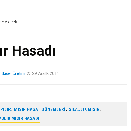
Skip
to
content
ine Videoları
ır Hasadı
itkisel Üretim
29 Aralık 2011
PILIR
,
MISIR HASAT DÖNEMLERI
,
SILAJLIK MISIR
,
AJLIK MISIR HASADI