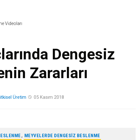
Skip
to
content
ine Videoları
larında Dengesiz
nin Zararları
itkisel Üretim
05 Kasım 2018
BESLENME
,
MEYVELERDE DENGESIZ BESLENME