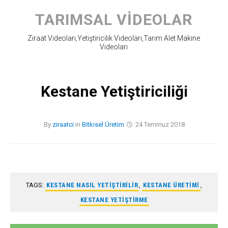
Skip
to
TARIMSAL VIDEOLAR
content
Ziraat Videoları,Yetiştiricilik Videoları,Tarım Alet Makine
Videoları
Kestane Yetiştiriciliği
By
ziraatci
in
Bitkisel Üretim
24 Temmuz 2018
TAGS:
KESTANE NASIL YETIŞTIRILIR
,
KESTANE ÜRETIMI
,
KESTANE YETIŞTIRME