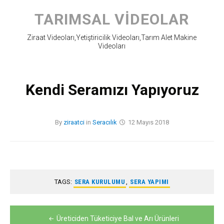
Skip
to
TARIMSAL VIDEOLAR
content
Ziraat Videoları,Yetiştiricilik Videoları,Tarım Alet Makine
Videoları
Kendi Seramızı Yapıyoruz
By
ziraatci
in
Seracılık
12 Mayıs 2018
TAGS:
SERA KURULUMU
,
SERA YAPIMI
Yazı
Üreticiden Tüketiciye Bal ve Arı Ürünleri