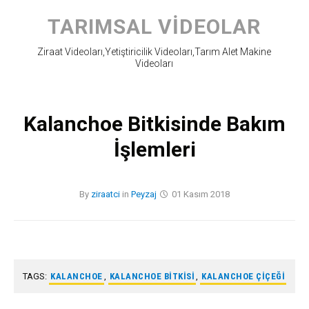
Skip
to
TARIMSAL VIDEOLAR
content
Ziraat Videoları,Yetiştiricilik Videoları,Tarım Alet Makine
Videoları
Kalanchoe Bitkisinde Bakım
İşlemleri
By
ziraatci
in
Peyzaj
01 Kasım 2018
TAGS:
KALANCHOE
,
KALANCHOE BITKISI
,
KALANCHOE ÇIÇEĞI