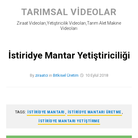
Skip
to
TARIMSAL VIDEOLAR
content
Ziraat Videoları,Yetiştiricilik Videoları,Tarım Alet Makine
Videoları
İstiridye Mantar Yetiştiriciliği
By
ziraatci
in
Bitkisel Üretim
10 Eylül 2018
TAGS:
ISTIRIDYE MANTARI
,
ISTIRIDYE MANTARI ÜRETME
,
ISTIRIDYE MANTARI YETIŞTIRME