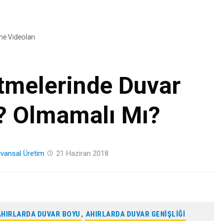
Skip
to
content
ine Videoları
tmelerinde Duvar
? Olmamalı Mı?
vansal Üretim
21 Haziran 2018
AHIRLARDA DUVAR BOYU
,
AHIRLARDA DUVAR GENIŞLIĞI