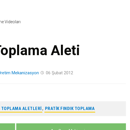
Skip
to
content
ine Videoları
Toplama Aleti
Üretim
Mekanizasyon
06 Şubat 2012
K TOPLAMA ALETLERI
,
PRATIK FINDIK TOPLAMA