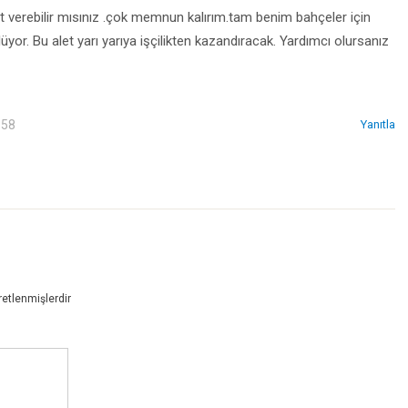
bat verebilir mısınız .çok memnun kalırım.tam benim bahçeler için
üyor. Bu alet yarı yarıya işçilikten kazandıracak. Yardımcı olursanız
:58
Yanıtla
retlenmişlerdir