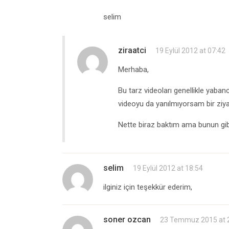
selim
ziraatci
19 Eylül 2012 at 07:42
Merhaba,
Bu tarz videoları genellikle yaban
videoyu da yanılmıyorsam bir ziy
Nette biraz baktım ama bunun gibi
selim
19 Eylül 2012 at 18:54
ilginiz için teşekkür ederim,
soner ozcan
23 Temmuz 2015 at 