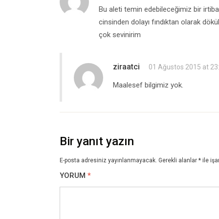
Bu aleti temin edebileceğimiz bir irti
cinsinden dolayı fındıktan olarak dökül
çok sevinirim
ziraatci
01 Ağustos 2015 at 23
Maalesef bilgimiz yok.
Bir yanıt yazın
E-posta adresiniz yayınlanmayacak.
Gerekli alanlar
*
ile işa
YORUM
*