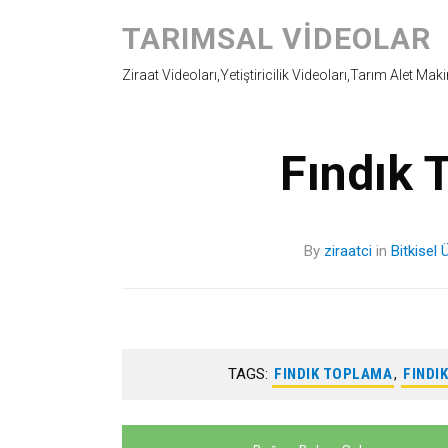
TARIMSAL VIDEOLAR
Ziraat Videoları,Yetiştiricilik Videoları,Tarım Alet Mak
Fındık 
By
ziraatci
in
Bitkisel 
TAGS:
FINDIK TOPLAMA
,
FINDI
Yazı