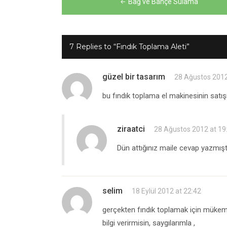
Bağ ve Bahçe Sulama
gezinmesi
7 Replies to “Fındık Toplama Aleti”
güzel bir tasarım
28 Ağustos 2012
bu fındık toplama el makinesinin satışı
ziraatci
28 Ağustos 2012 at 19
Dün attığınız maile cevap yazmışt
selim
18 Eylül 2012 at 22:42
gerçekten fındık toplamak için mükem
bilgi verirmisin, saygılarımla ,