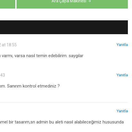
Ara Çapa Makinesi
 at 18:55
Yanıtla
 varmı, varsa nasıl temin edebilirim. saygılar
:43
Yanıtla
ım. Sanırım kontrol etmediniz ?
Yanıtla
mel bir tasarım,sn admin bu aleti nasıl alabileceğimiz hususunda