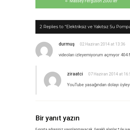
Massey Ferguson 2000’ler
gezinmesi
2 Replies to “Elektriksiz ve Yakıtsız Su Pompa
durmuş
02 Haziran 2014 at 13:36
videoları izleyemiyorum açmıyor 404 
ziraatci
07 Haziran 2014 at 16:
YouTube yasağından dolayı öyleydi
Bir yanıt yazın
E-posta adresiniz yayınlanmayacak.
Gerekli alanlar
*
ile işa