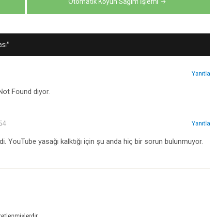
Otomatik Koyun Sağım İşlemi
sı”
Yanıtla
Not Found diyor.
54
Yanıtla
. YouTube yasağı kalktığı için şu anda hiç bir sorun bulunmuyor.
retlenmişlerdir