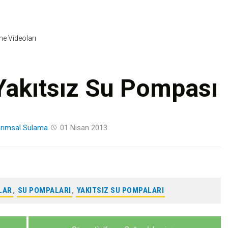
Skip
to
content
ine Videoları
 Yakıtsız Su Pompası
rımsal Sulama
01 Nisan 2013
LAR
,
SU POMPALARI
,
YAKITSIZ SU POMPALARI