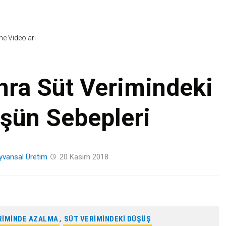
Skip
to
content
ine Videoları
ra Süt Verimindeki
şün Sebepleri
yvansal Üretim
20 Kasım 2018
RIMINDE AZALMA
,
SÜT VERIMINDEKI DÜŞÜŞ