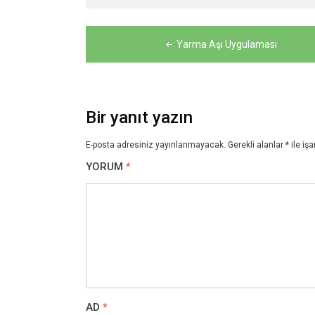
Yazı
Yarma Aşı Uygulaması
gezinmesi
Bir yanıt yazın
E-posta adresiniz yayınlanmayacak.
Gerekli alanlar
*
ile işa
YORUM
*
AD
*