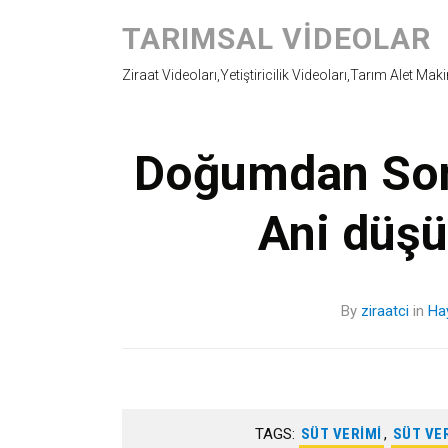
TARIMSAL VIDEOLAR
Ziraat Videoları,Yetiştiricilik Videoları,Tarım Alet Mak
Doğumdan Son
Ani düşü
By
ziraatci
in
Ha
TAGS:
SÜT VERIMI
,
SÜT VE