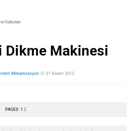
Skip
to
content
ine Videoları
si Dikme Makinesi
Üretim
Mekanizasyon
01 Kasım 2012
PAGES:
1
2