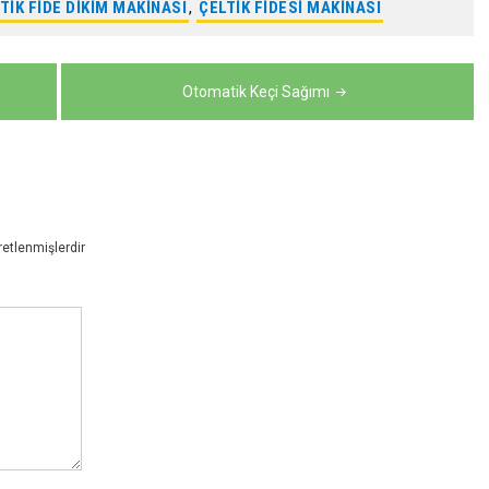
TIK FIDE DIKIM MAKINASI
,
ÇELTIK FIDESI MAKINASI
Otomatik Keçi Sağımı
retlenmişlerdir