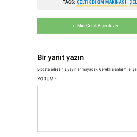
TAGS:
ÇELTIK DIKIM MAKINASI
,
ÇEL
Yazı
Mini Çeltik Biçerdöveri
gezinmesi
Bir yanıt yazın
E-posta adresiniz yayınlanmayacak.
Gerekli alanlar
*
ile işa
YORUM
*