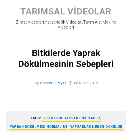
Skip
to
TARIMSAL VIDEOLAR
content
Ziraat Videoları,Yetiştiricilik Videoları,Tarım Alet Makine
Videoları
Bitkilerde Yaprak
Dökülmesinin Sebepleri
By
ziraatci
in
Peyzaj
06 Nisan 2018
TAGS:
BITKILERDE YAPRAK DÖKÜLMESI
,
YAPRAK DÖKÜLMESI NORMAL MI
,
YAPRAKLAR NEDEN DÖKÜLÜR