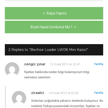
Yazı
Balya Yapımı
gezinmesi
Böyle Hasat Gördünüz Mü ?
2 Replies to “Bechoe Loader LW08 Mini Kazıcı”
cengiz çınar
Yanıtla
13 Ocak 2012 at 22:47
fiyatları hakkında neden bilgi bulamıyorum bilgi
verirseniz sevinirim
ziraatci
Yanıtla
14 Ocak 2012 at 02:35
Videoları çoğunlukla yabancı sitelerde buluyoruz. Bu
nedenle Türkiye pazarındaki konumları, fiyatları vs.