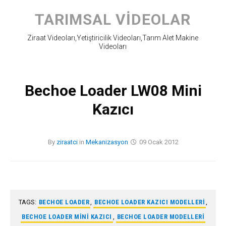
Skip
to
TARIMSAL VIDEOLAR
content
Ziraat Videoları,Yetiştiricilik Videoları,Tarım Alet Makine
Videoları
Bechoe Loader LW08 Mini
Kazıcı
By
ziraatci
in
Mekanizasyon
09 Ocak 2012
TAGS:
BECHOE LOADER
,
BECHOE LOADER KAZICI MODELLERI
,
BECHOE LOADER MINI KAZICI
,
BECHOE LOADER MODELLERI