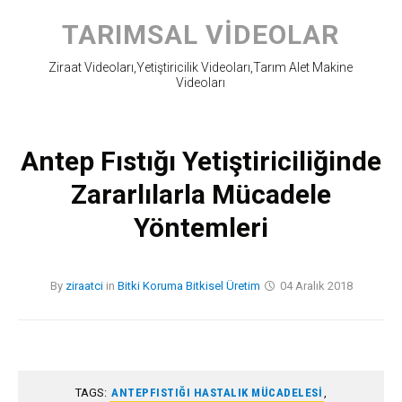
Skip
to
TARIMSAL VIDEOLAR
content
Ziraat Videoları,Yetiştiricilik Videoları,Tarım Alet Makine
Videoları
Antep Fıstığı Yetiştiriciliğinde
Zararlılarla Mücadele
Yöntemleri
By
ziraatci
in
Bitki Koruma
Bitkisel Üretim
04 Aralık 2018
TAGS:
ANTEPFISTIĞI HASTALIK MÜCADELESI
,