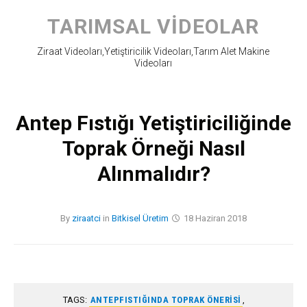
Skip
to
TARIMSAL VIDEOLAR
content
Ziraat Videoları,Yetiştiricilik Videoları,Tarım Alet Makine
Videoları
Antep Fıstığı Yetiştiriciliğinde
Toprak Örneği Nasıl
Alınmalıdır?
By
ziraatci
in
Bitkisel Üretim
18 Haziran 2018
TAGS:
ANTEPFISTIĞINDA TOPRAK ÖNERISI
,