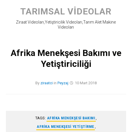
Skip
to
TARIMSAL VIDEOLAR
content
Ziraat Videoları,Yetiştiricilik Videoları,Tarım Alet Makine
Videoları
Afrika Menekşesi Bakımı ve
Yetiştiriciliği
By
ziraatci
in
Peyzaj
10 Mart 2018
TAGS:
AFRIKA MENEKŞESI BAKIMI
,
AFRIKA MENEKŞESI YETIŞTIRME
,