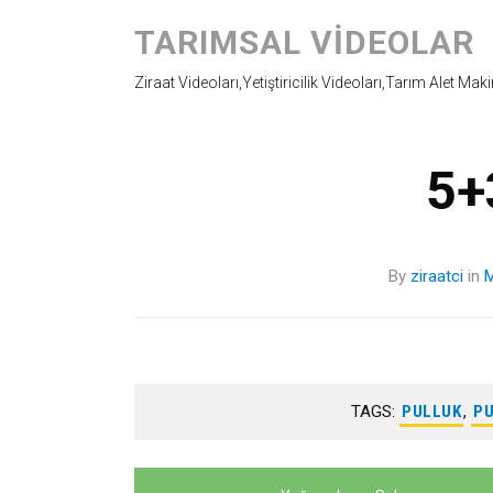
TARIMSAL VIDEOLAR
Ziraat Videoları,Yetiştiricilik Videoları,Tarım Alet Mak
5+
By
ziraatci
in
M
TAGS:
PULLUK
,
PU
Yazı