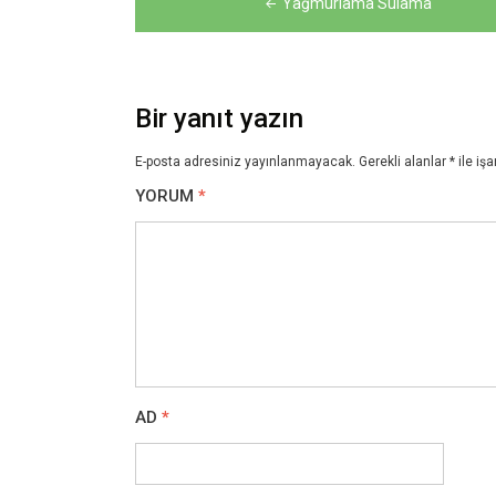
Yağmurlama Sulama
gezinmesi
Bir yanıt yazın
E-posta adresiniz yayınlanmayacak.
Gerekli alanlar
*
ile işa
YORUM
*
AD
*