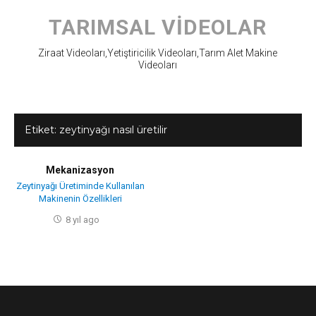
Skip
to
TARIMSAL VIDEOLAR
content
Ziraat Videoları,Yetiştiricilik Videoları,Tarım Alet Makine
Videoları
Etiket:
zeytinyağı nasıl üretilir
Mekanizasyon
Zeytinyağı Üretiminde Kullanılan
Makinenin Özellikleri
8 yıl ago