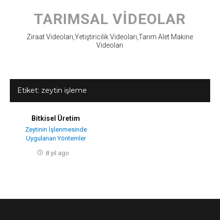
Skip
to
TARIMSAL VIDEOLAR
content
Ziraat Videoları,Yetiştiricilik Videoları,Tarım Alet Makine
Videoları
Etiket:
zeytin işleme
Bitkisel Üretim
Zeytinin İşlenmesinde
Uygulanan Yöntemler
8 yıl ago