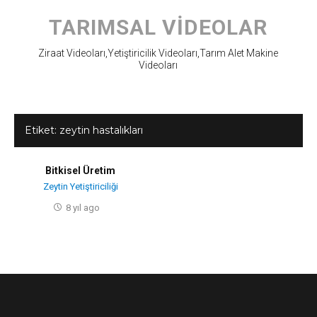
Skip
to
TARIMSAL VIDEOLAR
content
Ziraat Videoları,Yetiştiricilik Videoları,Tarım Alet Makine
Videoları
Etiket:
zeytin hastalıkları
Bitkisel Üretim
Zeytin Yetiştiriciliği
8 yıl ago