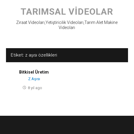
Skip
to
TARIMSAL VIDEOLAR
content
Ziraat Videoları,Yetiştiricilik Videoları,Tarım Alet Makine
Videoları
Etiket:
z aşısı özellikleri
Bitkisel Üretim
Z Aşısı
8 yıl ago