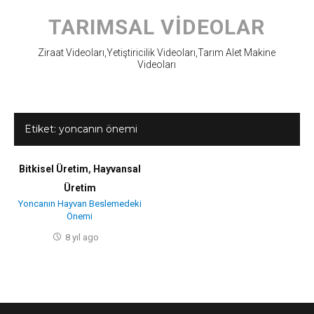
Skip
to
TARIMSAL VIDEOLAR
content
Ziraat Videoları,Yetiştiricilik Videoları,Tarım Alet Makine
Videoları
Etiket:
yoncanın önemi
Bitkisel Üretim
,
Hayvansal
Üretim
Yoncanın Hayvan Beslemedeki
Önemi
8 yıl ago