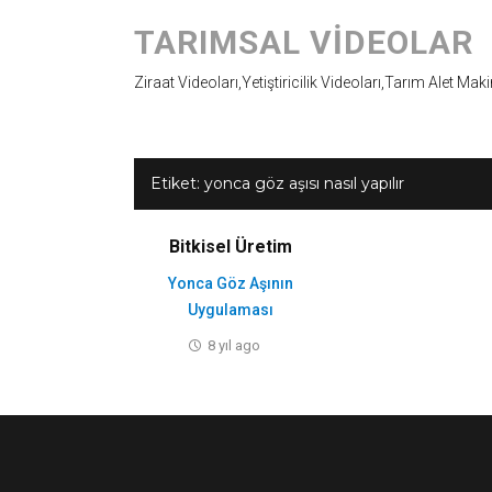
TARIMSAL VIDEOLAR
Ziraat Videoları,Yetiştiricilik Videoları,Tarım Alet Mak
Etiket:
yonca göz aşısı nasıl yapılır
Bitkisel Üretim
Yonca Göz Aşının
Uygulaması
8 yıl ago