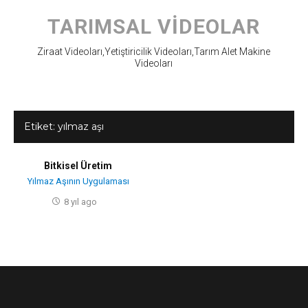
Skip
to
TARIMSAL VIDEOLAR
content
Ziraat Videoları,Yetiştiricilik Videoları,Tarım Alet Makine
Videoları
Etiket:
yılmaz aşı
Bitkisel Üretim
Yılmaz Aşının Uygulaması
8 yıl ago