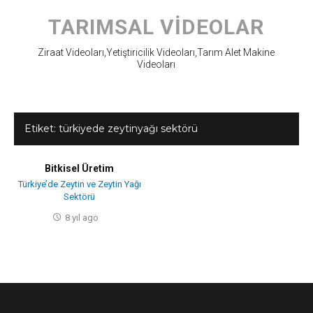
Skip
to
TARIMSAL VIDEOLAR
content
Ziraat Videoları,Yetiştiricilik Videoları,Tarım Alet Makine
Videoları
Etiket:
türkiyede zeytinyağı sektörü
Bitkisel Üretim
Türkiye’de Zeytin ve Zeytin Yağı
Sektörü
8 yıl ago