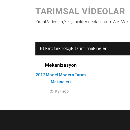
TARIMSAL VIDEOLAR
Ziraat Videoları,Yetiştiricilik Videoları,Tarım Alet Mak
Etiket:
teknolojik tarım makineleri
Mekanizasyon
2017 Model Modern Tarım
Makineleri
9 yıl ago