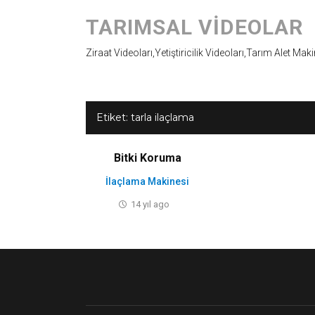
TARIMSAL VIDEOLAR
Ziraat Videoları,Yetiştiricilik Videoları,Tarım Alet Mak
Etiket:
tarla ilaçlama
Bitki Koruma
İlaçlama Makinesi
14 yıl ago